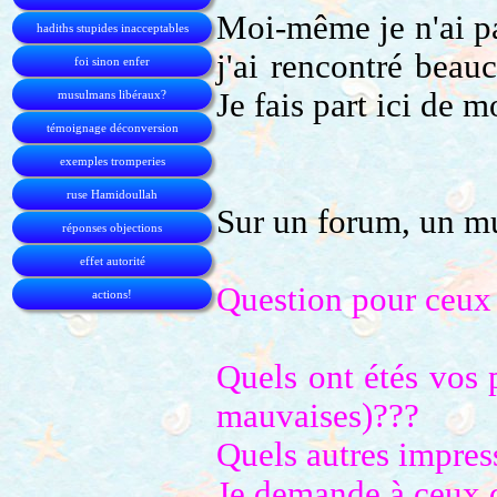
Moi-même je n'ai pa
hadiths stupides inacceptables
j'ai rencontré beau
foi sinon enfer
Je fais part ici de 
musulmans libéraux?
témoignage déconversion
exemples tromperies
ruse Hamidoullah
Sur un forum, un mu
réponses objections
effet autorité
Question pour ceux 
actions!
Quels ont étés vos 
mauvaises)???
Quels autres impress
Je demande à ceux q