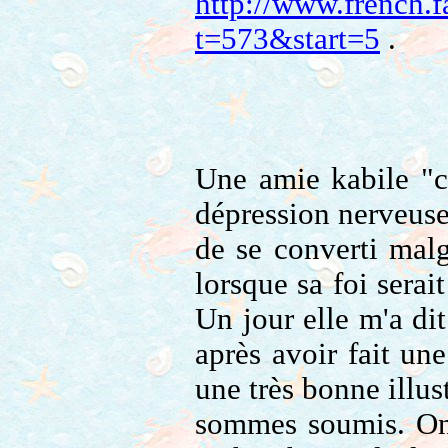
http://www.french.
t=573&start=5
.
Une amie kabile "co
dépression nerveuse 
de se converti mal
lorsque sa foi sera
Un jour elle m'a dit
après avoir fait une
une très bonne illust
sommes soumis. On 