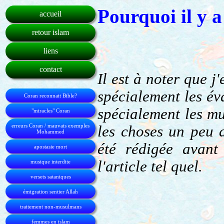
Pourquoi il y a
accueil
retour islam
liens
contact
Il est à noter que 
spécialement les év
Coran reconnait Bible?
spécialement les mu
"miracles" Coran
erreurs Coran / mauvais exemples
les choses un peu 
Mohammed
été rédigée avan
apostasie mort
l'article tel quel.
musique interdite
versets sataniques
émigration sentier Allah
traitement non-musulmans
femmes en islam