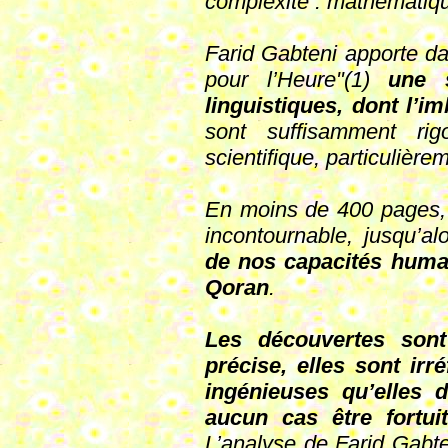
complexité : mathématique
Farid Gabteni apporte da
pour l’Heure"(1)
une 
linguistiques, dont l’im
sont suffisamment rig
scientifique, particulièr
En moins de 400 pages, l
incontournable, jusqu’a
de nos capacités humai
Qoran
.
Les découvertes sont
précise, elles sont irr
ingénieuses qu’elles 
aucun cas être fortui
L’analyse de Farid Gabte