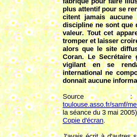
fabriqué pour faire ill
plus attentif pour se r
citent jamais aucune 
discipline ne sont que
valeur. Tout cet appar
tromper et laisser croir
alors que le site diff
Coran. Le Secrétaire g
vigilant en se ren
international ne compo
donnait aucune informa
Sourc
toulouse.asso.fr/samf/m
la séance du 3 mai 2005)
Copie d'écran
.
J'avais écrit à d'autres 