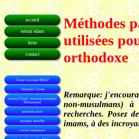
Méthodes pa
accueil
retour islam
utilisées po
liens
orthodoxe
contact
Coran reconnait Bible?
"miracles" Coran
Remarque: j'encour
erreurs Coran / mauvais exemples
non-musulmans) à 
Mohammed
recherches. Posez d
apostasie mort
musique interdite
imams, à des incroyan
versets sataniques