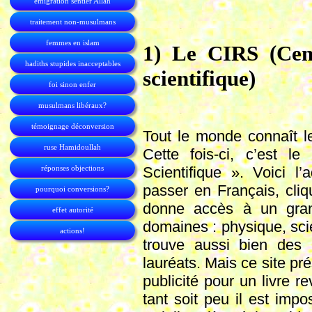
émigration sentier Allah
traitement non-musulmans
femmes en islam
1) Le CIRS (Cent
hadiths stupides inacceptables
scientifique)
foi sinon enfer
musulmans libéraux?
témoignage déconversion
Tout le monde connaît 
ruse Hamidoullah
Cette fois-ci, c’est l
réponses objections
Scientifique ». Voici l
passer en Français, cli
pourquoi conversions?
donne accès à un gran
effet autorité
domaines : physique, sci
actions!
trouve aussi bien des p
lauréats. Mais ce site pr
publicité pour un livre r
tant soit peu il est impo