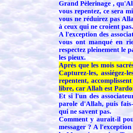
Grand Pèlerinage , qu'All
vous repentez, ce sera m
vous ne réduirez pas All
à ceux qui ne croient pas
A l'exception des associa
vous ont manqué en rien
respectez pleinement le 
les pieux.
Après que les mois sacrés
Capturez-les, assiégez-le
repentent, accomplissent 
libre, car Allah est Pard
Et si l'un des associateu
parole d'Allah, puis fais
qui ne savent pas.
Comment y aurait-il pou
messager ? A l'exception