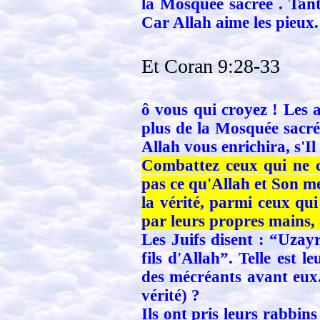
la Mosquée sacrée . Tant 
Car Allah aime les pieux.
Et Coran 9:28-33
ô vous qui croyez ! Les a
plus de la Mosquée sacrée
Allah vous enrichira, s'I
Combattez ceux qui ne cr
pas ce qu'Allah et Son me
la vérité, parmi ceux qui
par leurs propres mains, 
Les Juifs disent : “Uzayr
fils d'Allah”. Telle est 
des mécréants avant eux.
vérité) ?
Ils ont pris leurs rabbin