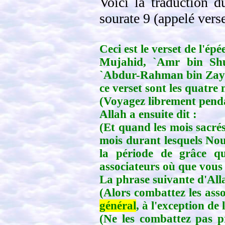
Voici la traduction d
sourate 9 (appelé verse
Ceci est le verset de l'épé
Mujahid, `Amr bin Sh
`Abdur-Rahman bin Zayd 
ce verset sont les quatre
(Voyagez librement penda
Allah a ensuite dit :
(Et quand les mois sacrés 
mois durant lesquels Nous
la période de grâce q
associateurs où que vous 
La phrase suivante d'All
(Alors combattez les asso
général
, à l'exception de
(Ne les combattez pas p