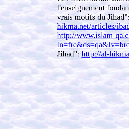
l'enseignement fondame
vrais motifs du Jihad"
hikma.net/articles/iba
http://www.islam-qa.
ln=fre&ds=qa&lv=b
Jihad":
http://al-hikma