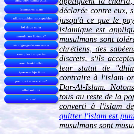
appliquent la charia, 
émigration sentier Allah
déclarée contre eux, 
femmes en islam
jusqu'à ce que le pa
hadiths stupides inacceptables
islamique est appliq
foi sinon enfer
musulmans libéraux?
musulmans sont tolérés
témoignage déconversion
chrétiens, des sabéens
exemples tromperies
discrets, s'ils accep
ruse Hamidoullah
leur statut de "dhi
réponses objections
contraire à l'islam o
pourquoi conversions?
Dar-Al-Islam. Noton
effet autorité
tous au reste de la po
actions!
converti à l'islam d
quitter l'islam est pu
musulmans sont musu