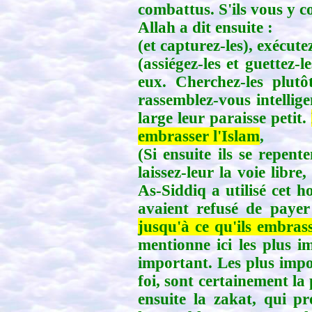
combattus. S'ils vous y c
Allah a dit ensuite :
(et capturez-les), exécut
(assiégez-les et guettez
eux. Cherchez-les plutôt
rassemblez-vous intellig
large leur paraisse petit.
embrasser l'Islam
,
(Si ensuite ils se repent
laissez-leur la voie libr
As-Siddiq a utilisé cet
avaient refusé de paye
jusqu'à ce qu'ils embrass
mentionne ici les plus i
important. Les plus impor
foi, sont certainement la p
ensuite la zakat, qui pr