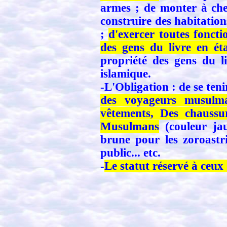
armes ; de monter à che
construire des habitation
;
d'exercer toutes foncti
des gens du livre en ét
propriété des gens du l
islamique.
-L'Obligation : de se te
des voyageurs musulm
vêtements, Des chaussur
Musulmans
(couleur jau
brune pour les zoroastr
public... etc.
-
Le statut réservé à ceux