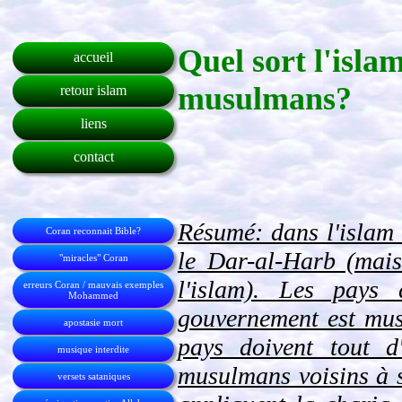
Quel sort l'isla
accueil
musulmans?
retour islam
liens
contact
Résumé: dans l'islam 
Coran reconnait Bible?
le Dar-al-Harb (mais
"miracles" Coran
l'islam). Les pays
erreurs Coran / mauvais exemples
Mohammed
gouvernement est mus
apostasie mort
pays doivent tout d
musique interdite
musulmans voisins à se
versets sataniques