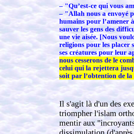
– "Qu’est-ce qui vous a
– "Allah nous a envoyé po
humains pour l’amener à 
sauver les gens des diffic
une vie aisée. [Nous voulo
religions pour les placer 
ses créatures pour leur a
nous cesserons de le comb
celui qui la rejettera jus
soit par l’obtention de la 
Il s'agit là d'un des e
triompher l'islam orth
mentir aux "incroyants"
dissimulation (d'après