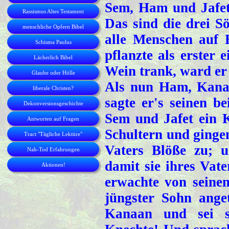
Sem, Ham und Jafet
Rassismus Altes Testament
Das sind die drei 
menschliche Opfern Bibel
alle Menschen auf 
Schisma Paulus
pflanzte als erster
Lächerlich Bibel
Wein trank, ward er 
Glaube oder Hölle
Als nun Ham, Kanaa
liberale Christen?
sagte er's seinen 
Dekonversionsgeschichte
Sem und Jafet ein K
Antworten auf Fragen
Schultern und ginge
Tract "Tägliche Lektüre"
Vaters Blöße zu; 
Nah-Tod Erfahrungen
damit sie ihres Vat
Aktionen!
erwachte von seine
jüngster Sohn anget
Kanaan und sei s