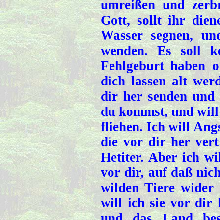
umreißen und zer
Gott, sollt ihr die
Wasser segnen, und
wenden. Es soll k
Fehlgeburt haben o
dich lassen alt wer
dir her senden und
du kommst, und will 
fliehen. Ich will An
die vor dir her ver
Hetiter. Aber ich wi
vor dir, auf daß nic
wilden Tiere wider
will ich sie vor dir
und das Land besi