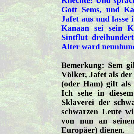
Knechte! Und sprac
Gott Sems, und Kan
Jafet aus und lasse
Kanaan sei sein K
Sintflut dreihunder
Alter ward neunhund
Bemerkung: Sem gil
Völker, Jafet als d
(oder Ham) gilt als
Ich sehe in diesem
Sklaverei der schw
schwarzen Leute wi
von nun an seine
Europäer) dienen.