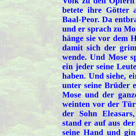
Volk zu den Opfern
betete ihre Götter
Baal-Peor. Da entb
und er sprach zu Mo
hänge sie vor dem 
damit sich der gr
wende. Und Mose sp
ein jeder seine Leut
haben. Und siehe, e
unter seine Brüder 
Mose und der ganze
weinten vor der Tür 
der Sohn Eleasars,
stand er auf aus de
seine Hand und gin