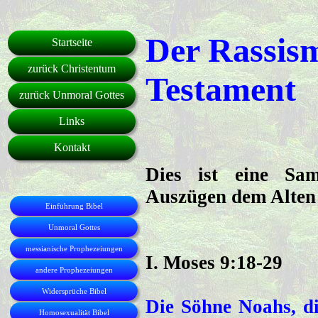
Der Rassis
Startseite
zurück Christentum
Testament
zurück Unmoral Gottes
Links
Kontakt
Dies ist eine Sam
Auszügen dem Alten
Einführung Bibel
Unmoral Gottes
messianische Prophezeiungen
I. Moses 9:18-29
andere Prophezeiungen
Widersprüche Bibel
Die Söhne Noahs, di
Homosexualität Bibel