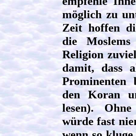
empfehle Ihne
möglich zu un
Zeit hoffen d
die Moslems 
Religion zuvie
damit, dass a
Prominenten b
den Koran un
lesen). Ohne 
würde fast ni
wenn so kluge 