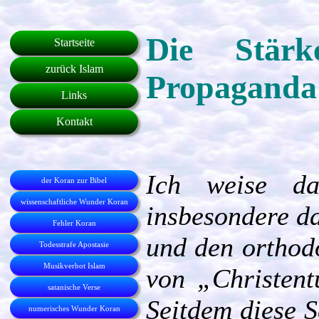
Die Stärk
Startseite
zurück Islam
Propaganda
Links
Kontakt
Ich weise da
der Koran zur Bibel
wissenschaftliche Wunder Koran
insbesondere d
Fehler Koran
und den orthod
Todesstrafe Apostasie
Musikverbot Islam
von „Christen
satanische Verse
Seitdem diese S
numerisches Wunder Koran