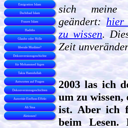
Emigration Islam
sich meine 
Dschihad Islam
geändert:
hier
Frauen Islam
zu wissen
. Die
Hadiths
Glaube oder Hölle
Zeit unveränder
liberale Muslime?
Dekonversionsgeschichte
für Mohammed lügen
Takia Hamidullah
2003 las ich 
Antworten auf Fragen
Dekonversionsgeschichten
um zu wissen, 
Autorität-Einfluss-Effekt
ist. Aber ich 
Ali Sina
Aktionen!
beim Lesen. 