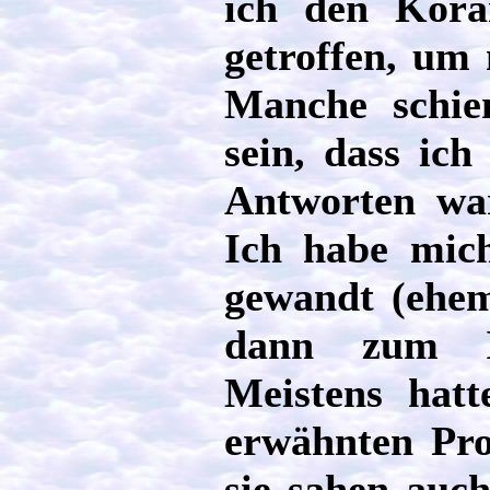
ich den Kora
getroffen, um
Manche schie
sein, dass ich
Antworten war
Ich habe mic
gewandt (ehem
dann zum I
Meistens hat
erwähnten Pro
sie sahen auch