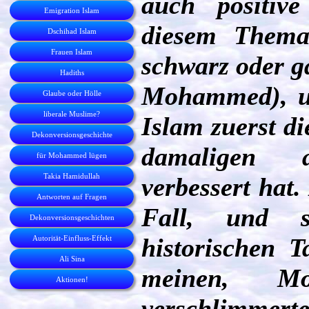
auch positiv
Emigration Islam
diesem Thema
Dschihad Islam
Frauen Islam
schwarz oder ga
Hadiths
Mohammed), un
Glaube oder Hölle
liberale Muslime?
Islam zuerst di
Dekonversionsgeschichte
damaligen ar
für Mohammed lügen
Takia Hamidullah
verbessert hat
Antworten auf Fragen
Fall, und 
Dekonversionsgeschichten
historischen 
Autorität-Einfluss-Effekt
Ali Sina
meinen, Mo
Aktionen!
verschlimmerte