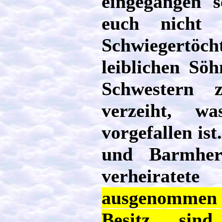
eingegangen s
euch nicht
Schwiegertö
leiblichen Söh
Schwestern z
verzeiht, w
vorgefallen ist
und Barmherz
verheirate
ausgenommen d
Besitz sin