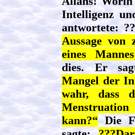
Allahs! Worin
Intelligenz u
antwortete: ?
Aussage von 
eines Mannes
dies. Er sa
Mangel der Int
wahr, dass d
Menstruation 
kann?“
Die Fr
sagte:
???Dar