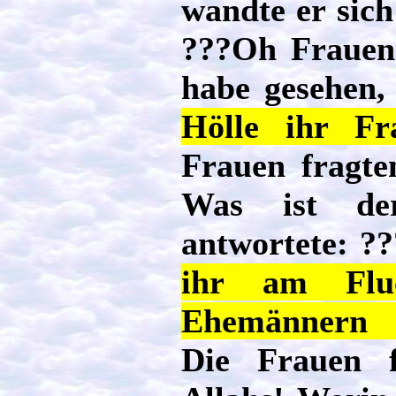
wandte er sich
???Oh Frauen
habe gesehen,
Hölle ihr Fr
Frauen fragte
Was ist de
antwortete: ?
ihr am Flu
Ehemännern 
Die Frauen f