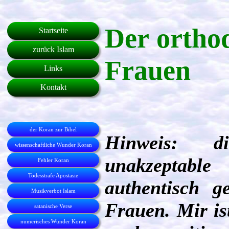
Der ortho
Startseite
zurück Islam
Frauen
Links
Kontakt
der Koran zur Bibel
Hinweis: di
wissenschaftliche Wunder Koran
unakzeptabl
Fehler Koran
Todesstrafe Apostasie
authentisch g
Musikverbot Islam
Frauen. Mir is
satanische Verse
numerisches Wunder Koran