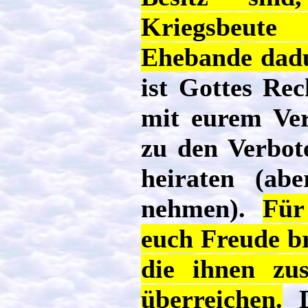
Kriegsbeut
Ehebande dadu
ist Gottes Re
mit eurem Ver
zu den Verbot
heiraten (ab
nehmen).
Für
euch Freude br
die ihnen zu
überreichen.
D